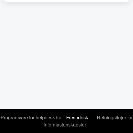
Programvare for helpdesk fra
Freshdesk
Retningslinjer for
informasjonskapsler