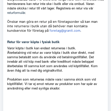
hemleverans kan retur inte ske i butik eller via ombud. Varan
måste skicka i retur till vårt lager. Registrera en retur via vår
returformulär
.
Önskar man göra en retur på en företagsorder så kan man
inte returnera i butik utan då behöver man kontakta
kundservice för företag på
foretag@granit.com
.
Retur för varor köpta i fysisk butik
Varor köpta i butik kan endast returneras i butik.
Återbetalning vid retur av varor köpta i butik sker direkt, med
samma betalsätt som du använde vid betalningstillfället. Det
innebär att vid köp med bank- eller kreditkort måste beloppet
återbetalas till samma kort som användes vid köptillfället. Kom
även ihåg att ta med dig originalkvittot.
Produkten som returneras måste vara i samma skick som vid
köptillfället. Vi tar ej emot returer av produkter som har spår av
användning eller med synliga skador.