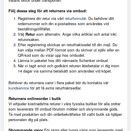
varans skick under transporten.
Följ dessa steg för att returnera via ombud:
Registrera din retur via vårt
returformulär.
Du behöver ditt
ordernummer och din e-postadress som användes vid
beställningstillfället.
Välj
Retur
som alternativ. Ange vilka artiklar och antal inkl.
returorsaken.
Efter registrering skickas en returfraktsedel till din mejl. Du
kan välja mellan PDF-format som du skriver ut själv eller en
QR-kod som du visar upp hos ombudet.
Lämna in paketet hos ditt närmaste Schenker ombud.
När vi tagit emot och godkänt returen återbetalar vi dig inom
14 dagar via samma betalsätt som användes vid köpet.
Behöver du returnera varor i flera paket bör du kontakta vår
kundservice
för att få extra returfraktsedlar.
Returnera onlineorder i butik
Vi erbjuder kostnadsfria returer i våra fysiska butiker för alla ordrar
som levererats till ombud förutom möbler och skrymmande gods.
Ta med produkten och din orderbekräftelse till valfri butik så hjälper
personalen dig på plats.
Skrymmande varor
För stora eller tunga varor som levererats med