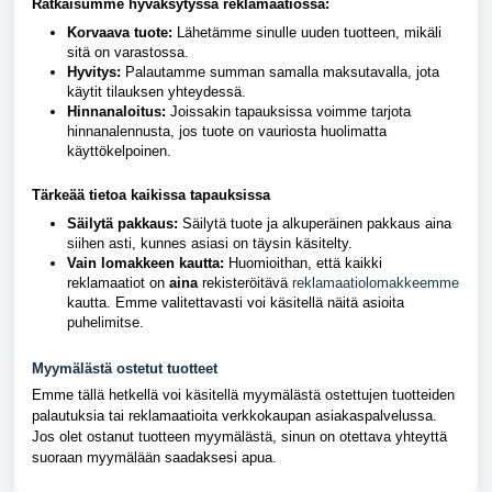
Ratkaisumme hyväksytyssä reklamaatiossa:
Korvaava tuote:
Lähetämme sinulle uuden tuotteen, mikäli
sitä on varastossa.
Hyvitys:
Palautamme summan samalla maksutavalla, jota
käytit tilauksen yhteydessä.
Hinnanaloitus:
Joissakin tapauksissa voimme tarjota
hinnanalennusta, jos tuote on vauriosta huolimatta
käyttökelpoinen.
Tärkeää tietoa kaikissa tapauksissa
Säi
lytä pakkaus:
Säilytä tuote ja alkuperäinen pakkaus aina
siihen asti, kunnes asiasi on täysin käsitelty.
Vain lomakkeen kautta:
Huomioithan, että kaikki
reklamaatiot on
aina
rekisteröitävä
reklamaatiolomakkeemme
kautta. Emme valitettavasti voi käsitellä näitä asioita
puhelimitse.
Myymälästä ostetut tuotteet
Emme tällä hetkellä voi käsitellä myymälästä ostettujen tuotteiden
palautuksia tai reklamaatioita verkkokaupan asiakaspalvelussa.
Jos olet ostanut tuotteen myymälästä, sinun on otettava yhteyttä
suoraan myymälään saadaksesi apua.