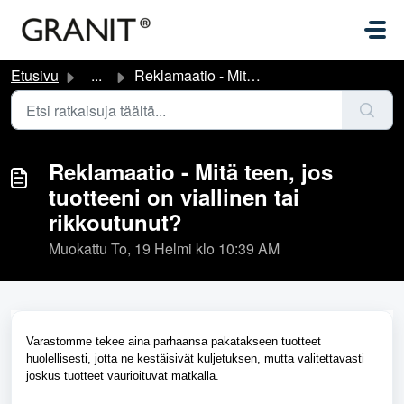
Siirry pääsisältöön
Etusivu
...
Reklamaatio - Mitä teen, jos tuotteeni on viallinen tai r...
Reklamaatio - Mitä teen, jos
tuotteeni on viallinen tai
rikkoutunut?
Muokattu To, 19 Helmi klo 10:39 AM
Varastomme tekee aina parhaansa pakatakseen tuotteet
huolellisesti, jotta ne kestäisivät kuljetuksen, mutta valitettavasti
joskus tuotteet vaurioituvat matkalla.