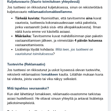
Kuljetusvaurio (Vaurio toimituksen yhteydessä)
Jos tuotteesi on rikkoutunut kuljetuksessa, sinun on rekisteröitävä
kuljetusvaurio
reklamaatiolomakkeellamme
.
Tärkeää kuvista:
Huomioithan, että tarvitsemme
aina
kuvat
vauriosta, tuotteesta kokonaisuudessaan sekä paketista,
jonka vastaanotit (sekä sisä- että ulkopakkauksesta). Ilman
näitä kuvia emme voi käsitellä asiaasi.
Määräaika:
Tarvitsemme kuvat mahdollisimman pian paketin
vastaanottamisen jälkeen, ja viimeistään
4 päivän kuluessa
vastaanottamisesta.
Lisätietoja löydät kohdasta:
Mitä teen, jos tuotteeni on
vaurioitunut toimituksessa
?
Tuotevirhe (Reklamaatio)
Jos tuotteesi on rikkoutunut ja uskot kyseessä olevan tuotevirhe,
rekisteröi reklamaatiosi
lomakkeen
kautta. Liitäthän mukaan kuvia
tai videota, joista vaurio tai vika näkyy selkeästi.
Mitä tapahtuu seuraavaksi?
Kun olet lähettänyt lomakkeen, reklamaatio-osastomme tarkistaa
asiasi huolellisesti. He ottavat sinuun yhteyttä ja antavat lisätietoja
jatkotoimenpiteistä.